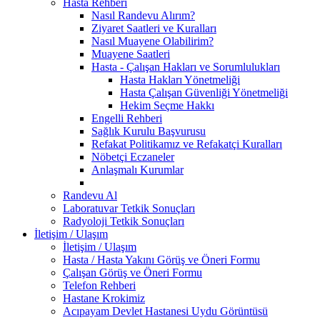
Hasta Rehberi
Nasıl Randevu Alırım?
Ziyaret Saatleri ve Kuralları
Nasıl Muayene Olabilirim?
Muayene Saatleri
Hasta - Çalışan Hakları ve Sorumlulukları
Hasta Hakları Yönetmeliği
Hasta Çalışan Güvenliği Yönetmeliği
Hekim Seçme Hakkı
Engelli Rehberi
Sağlık Kurulu Başvurusu
Refakat Politikamız ve Refakatçi Kuralları
Nöbetçi Eczaneler
Anlaşmalı Kurumlar
Randevu Al
Laboratuvar Tetkik Sonuçları
Radyoloji Tetkik Sonuçları
İletişim / Ulaşım
İletişim / Ulaşım
Hasta / Hasta Yakını Görüş ve Öneri Formu
Çalışan Görüş ve Öneri Formu
Telefon Rehberi
Hastane Krokimiz
Acıpayam Devlet Hastanesi Uydu Görüntüsü