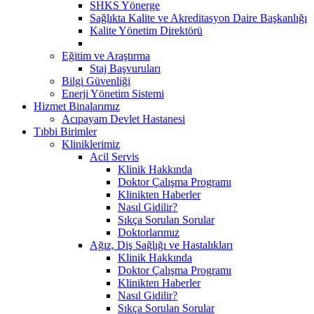
SHKS Yönerge
Sağlıkta Kalite ve Akreditasyon Daire Başkanlığı
Kalite Yönetim Direktörü
Eğitim ve Araştırma
Staj Başvuruları
Bilgi Güvenliği
Enerji Yönetim Sistemi
Hizmet Binalarımız
Acıpayam Devlet Hastanesi
Tıbbi Birimler
Kliniklerimiz
Acil Servis
Klinik Hakkında
Doktor Çalışma Programı
Klinikten Haberler
Nasıl Gidilir?
Sıkça Sorulan Sorular
Doktorlarımız
Ağız, Diş Sağlığı ve Hastalıkları
Klinik Hakkında
Doktor Çalışma Programı
Klinikten Haberler
Nasıl Gidilir?
Sıkça Sorulan Sorular