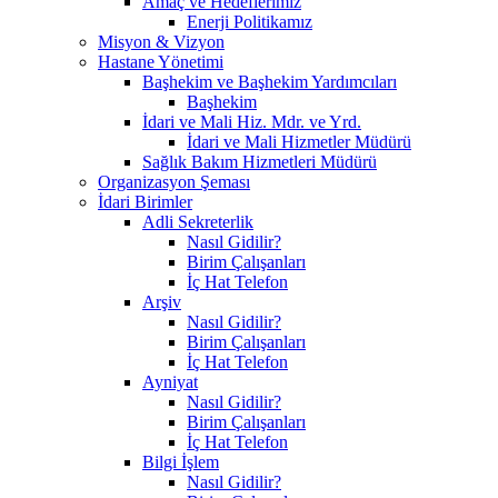
Amaç ve Hedeflerimiz
Enerji Politikamız
Misyon & Vizyon
Hastane Yönetimi
Başhekim ve Başhekim Yardımcıları
Başhekim
İdari ve Mali Hiz. Mdr. ve Yrd.
İdari ve Mali Hizmetler Müdürü
Sağlık Bakım Hizmetleri Müdürü
Organizasyon Şeması
İdari Birimler
Adli Sekreterlik
Nasıl Gidilir?
Birim Çalışanları
İç Hat Telefon
Arşiv
Nasıl Gidilir?
Birim Çalışanları
İç Hat Telefon
Ayniyat
Nasıl Gidilir?
Birim Çalışanları
İç Hat Telefon
Bilgi İşlem
Nasıl Gidilir?