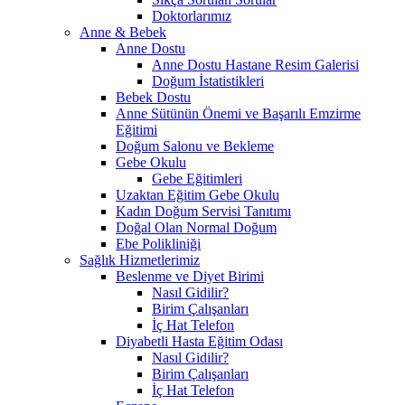
Doktorlarımız
Anne & Bebek
Anne Dostu
Anne Dostu Hastane Resim Galerisi
Doğum İstatistikleri
Bebek Dostu
Anne Sütünün Önemi ve Başarılı Emzirme
Eğitimi
Doğum Salonu ve Bekleme
Gebe Okulu
Gebe Eğitimleri
Uzaktan Eğitim Gebe Okulu
Kadın Doğum Servisi Tanıtımı
Doğal Olan Normal Doğum
Ebe Polikliniği
Sağlık Hizmetlerimiz
Beslenme ve Diyet Birimi
Nasıl Gidilir?
Birim Çalışanları
İç Hat Telefon
Diyabetli Hasta Eğitim Odası
Nasıl Gidilir?
Birim Çalışanları
İç Hat Telefon