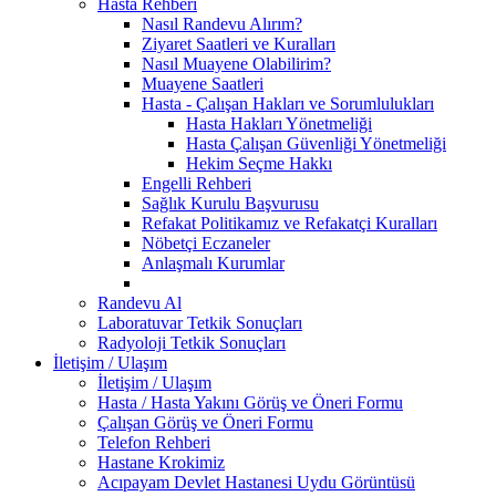
Hasta Rehberi
Nasıl Randevu Alırım?
Ziyaret Saatleri ve Kuralları
Nasıl Muayene Olabilirim?
Muayene Saatleri
Hasta - Çalışan Hakları ve Sorumlulukları
Hasta Hakları Yönetmeliği
Hasta Çalışan Güvenliği Yönetmeliği
Hekim Seçme Hakkı
Engelli Rehberi
Sağlık Kurulu Başvurusu
Refakat Politikamız ve Refakatçi Kuralları
Nöbetçi Eczaneler
Anlaşmalı Kurumlar
Randevu Al
Laboratuvar Tetkik Sonuçları
Radyoloji Tetkik Sonuçları
İletişim / Ulaşım
İletişim / Ulaşım
Hasta / Hasta Yakını Görüş ve Öneri Formu
Çalışan Görüş ve Öneri Formu
Telefon Rehberi
Hastane Krokimiz
Acıpayam Devlet Hastanesi Uydu Görüntüsü