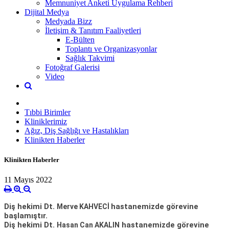
Memnuniyet Anketi Uygulama Rehberi
Dijital Medya
Medyada Bizz
İletişim & Tanıtım Faaliyetleri
E-Bülten
Toplantı ve Organizasyonlar
Sağlık Takvimi
Fotoğraf Galerisi
Video
Tıbbi Birimler
Kliniklerimiz
Ağız, Diş Sağlığı ve Hastalıkları
Klinikten Haberler
Klinikten Haberler
11 Mayıs 2022
Diş hekimi Dt.
hastanemizde görevine
Merve KAHVECİ
başlamıştır.
Diş hekimi Dt.
hastanemizde görevine
Hasan Can AKALIN