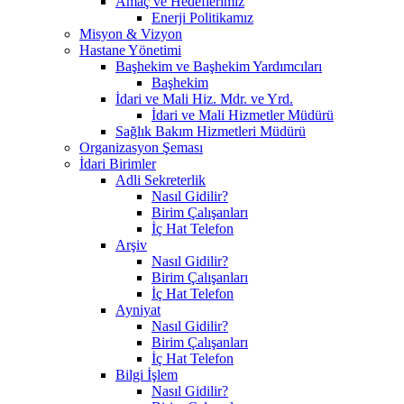
Amaç ve Hedeflerimiz
Enerji Politikamız
Misyon & Vizyon
Hastane Yönetimi
Başhekim ve Başhekim Yardımcıları
Başhekim
İdari ve Mali Hiz. Mdr. ve Yrd.
İdari ve Mali Hizmetler Müdürü
Sağlık Bakım Hizmetleri Müdürü
Organizasyon Şeması
İdari Birimler
Adli Sekreterlik
Nasıl Gidilir?
Birim Çalışanları
İç Hat Telefon
Arşiv
Nasıl Gidilir?
Birim Çalışanları
İç Hat Telefon
Ayniyat
Nasıl Gidilir?
Birim Çalışanları
İç Hat Telefon
Bilgi İşlem
Nasıl Gidilir?