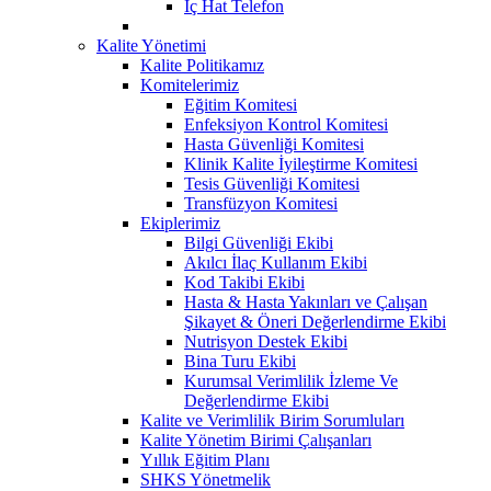
İç Hat Telefon
Kalite Yönetimi
Kalite Politikamız
Komitelerimiz
Eğitim Komitesi
Enfeksiyon Kontrol Komitesi
Hasta Güvenliği Komitesi
Klinik Kalite İyileştirme Komitesi
Tesis Güvenliği Komitesi
Transfüzyon Komitesi
Ekiplerimiz
Bilgi Güvenliği Ekibi
Akılcı İlaç Kullanım Ekibi
Kod Takibi Ekibi
Hasta & Hasta Yakınları ve Çalışan
Şikayet & Öneri Değerlendirme Ekibi
Nutrisyon Destek Ekibi
Bina Turu Ekibi
Kurumsal Verimlilik İzleme Ve
Değerlendirme Ekibi
Kalite ve Verimlilik Birim Sorumluları
Kalite Yönetim Birimi Çalışanları
Yıllık Eğitim Planı
SHKS Yönetmelik