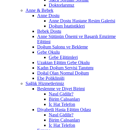
Doktorlarımız
Anne & Bebek
Anne Dostu
Anne Dostu Hastane Resim Galerisi
Doğum İstatistikleri
Bebek Dostu
Anne Sütünün Önemi ve Başarılı Emzirme
Eğitimi
Doğum Salonu ve Bekleme
Gebe Okulu
Gebe Eğitimleri
Uzaktan Eğitim Gebe Okulu
Kadın Doğum Servisi Tanıtımı
Doğal Olan Normal Doğum
Ebe Polikliniği
Sağlık Hizmetlerimiz
Beslenme ve Diyet Birimi
Nasıl Gidilir?
Birim Çalışanları
İç Hat Telefon
Diyabetli Hasta Eğitim Odası
Nasıl Gidilir?
Birim Çalışanları
İç Hat Telefon