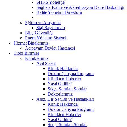
SHKS Yönerge
Sağlıkta Kalite ve Akreditasyon Daire Başkanlığı
Kalite Yönetim Direktörü
Eğitim ve Araştırma
Staj Başvuruları
Bilgi Güvenliği
Enerji Yönetim Sistemi
Hizmet Binalarımız
Acıpayam Devlet Hastanesi
Tıbbi Birimler
Kliniklerimiz
Acil Servis
Klinik Hakkında
Doktor Çalışma Programı
Klinikten Haberler
Nasıl Gidilir?
Sıkça Sorulan Sorular
Doktorlarımız
Ağız, Diş Sağlığı ve Hastalıkları
Klinik Hakkında
Doktor Çalışma Programı
Klinikten Haberler
Nasıl Gidilir?
Sıkça Sorulan Sorular