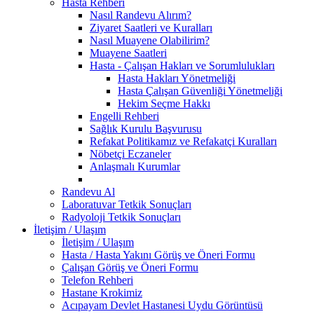
Hasta Rehberi
Nasıl Randevu Alırım?
Ziyaret Saatleri ve Kuralları
Nasıl Muayene Olabilirim?
Muayene Saatleri
Hasta - Çalışan Hakları ve Sorumlulukları
Hasta Hakları Yönetmeliği
Hasta Çalışan Güvenliği Yönetmeliği
Hekim Seçme Hakkı
Engelli Rehberi
Sağlık Kurulu Başvurusu
Refakat Politikamız ve Refakatçi Kuralları
Nöbetçi Eczaneler
Anlaşmalı Kurumlar
Randevu Al
Laboratuvar Tetkik Sonuçları
Radyoloji Tetkik Sonuçları
İletişim / Ulaşım
İletişim / Ulaşım
Hasta / Hasta Yakını Görüş ve Öneri Formu
Çalışan Görüş ve Öneri Formu
Telefon Rehberi
Hastane Krokimiz
Acıpayam Devlet Hastanesi Uydu Görüntüsü