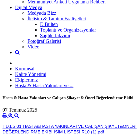
Memnuniyet Anketi Uygulama Rehberi
Dijital Medya
Medyada Bizz
İletişim & Tanıtım Faaliyetleri
E-Bülten
Toplantı ve Organizasyonlar
Sağlık Takvimi
Fotoğraf Galerisi
Video
Kurumsal
Kalite Yönetimi
Ekiplerimiz
Hasta & Hasta Yakınları ve ...
Hasta & Hasta Yakınları ve Çalışan Şikayet & Öneri Değerlendirme Ekibi
07 Temmuz 2025
HD.LS.01 HASTA&HASTA YAKINLARI VE ÇALIŞAN ŞİKYET&ÖNERİ
DEĞERLENDİRME EKİBİ İSİM LİSTESİ R10 (1).pdf