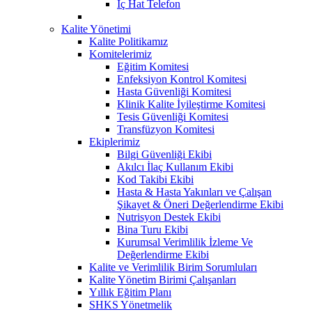
İç Hat Telefon
Kalite Yönetimi
Kalite Politikamız
Komitelerimiz
Eğitim Komitesi
Enfeksiyon Kontrol Komitesi
Hasta Güvenliği Komitesi
Klinik Kalite İyileştirme Komitesi
Tesis Güvenliği Komitesi
Transfüzyon Komitesi
Ekiplerimiz
Bilgi Güvenliği Ekibi
Akılcı İlaç Kullanım Ekibi
Kod Takibi Ekibi
Hasta & Hasta Yakınları ve Çalışan
Şikayet & Öneri Değerlendirme Ekibi
Nutrisyon Destek Ekibi
Bina Turu Ekibi
Kurumsal Verimlilik İzleme Ve
Değerlendirme Ekibi
Kalite ve Verimlilik Birim Sorumluları
Kalite Yönetim Birimi Çalışanları
Yıllık Eğitim Planı
SHKS Yönetmelik