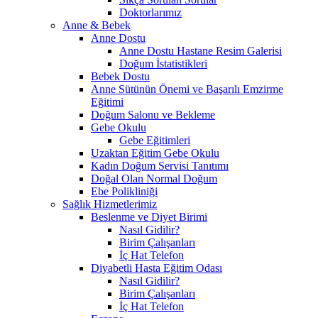
Doktorlarımız
Anne & Bebek
Anne Dostu
Anne Dostu Hastane Resim Galerisi
Doğum İstatistikleri
Bebek Dostu
Anne Sütünün Önemi ve Başarılı Emzirme
Eğitimi
Doğum Salonu ve Bekleme
Gebe Okulu
Gebe Eğitimleri
Uzaktan Eğitim Gebe Okulu
Kadın Doğum Servisi Tanıtımı
Doğal Olan Normal Doğum
Ebe Polikliniği
Sağlık Hizmetlerimiz
Beslenme ve Diyet Birimi
Nasıl Gidilir?
Birim Çalışanları
İç Hat Telefon
Diyabetli Hasta Eğitim Odası
Nasıl Gidilir?
Birim Çalışanları
İç Hat Telefon