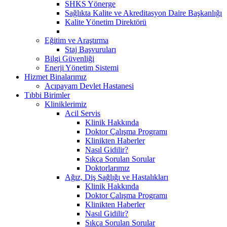
SHKS Yönerge
Sağlıkta Kalite ve Akreditasyon Daire Başkanlığı
Kalite Yönetim Direktörü
Eğitim ve Araştırma
Staj Başvuruları
Bilgi Güvenliği
Enerji Yönetim Sistemi
Hizmet Binalarımız
Acıpayam Devlet Hastanesi
Tıbbi Birimler
Kliniklerimiz
Acil Servis
Klinik Hakkında
Doktor Çalışma Programı
Klinikten Haberler
Nasıl Gidilir?
Sıkça Sorulan Sorular
Doktorlarımız
Ağız, Diş Sağlığı ve Hastalıkları
Klinik Hakkında
Doktor Çalışma Programı
Klinikten Haberler
Nasıl Gidilir?
Sıkça Sorulan Sorular