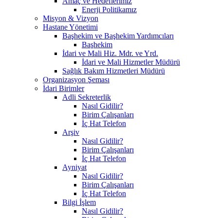
Amaç ve Hedeflerimiz
Enerji Politikamız
Misyon & Vizyon
Hastane Yönetimi
Başhekim ve Başhekim Yardımcıları
Başhekim
İdari ve Mali Hiz. Mdr. ve Yrd.
İdari ve Mali Hizmetler Müdürü
Sağlık Bakım Hizmetleri Müdürü
Organizasyon Şeması
İdari Birimler
Adli Sekreterlik
Nasıl Gidilir?
Birim Çalışanları
İç Hat Telefon
Arşiv
Nasıl Gidilir?
Birim Çalışanları
İç Hat Telefon
Ayniyat
Nasıl Gidilir?
Birim Çalışanları
İç Hat Telefon
Bilgi İşlem
Nasıl Gidilir?