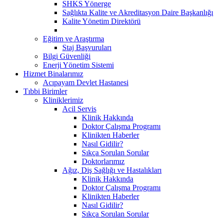
SHKS Yönerge
Sağlıkta Kalite ve Akreditasyon Daire Başkanlığı
Kalite Yönetim Direktörü
Eğitim ve Araştırma
Staj Başvuruları
Bilgi Güvenliği
Enerji Yönetim Sistemi
Hizmet Binalarımız
Acıpayam Devlet Hastanesi
Tıbbi Birimler
Kliniklerimiz
Acil Servis
Klinik Hakkında
Doktor Çalışma Programı
Klinikten Haberler
Nasıl Gidilir?
Sıkça Sorulan Sorular
Doktorlarımız
Ağız, Diş Sağlığı ve Hastalıkları
Klinik Hakkında
Doktor Çalışma Programı
Klinikten Haberler
Nasıl Gidilir?
Sıkça Sorulan Sorular