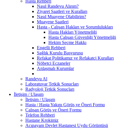
Hasta Rehberi
Nasıl Randevu Alırım?
Ziyaret Saatleri ve Kuralları
Nasıl Muayene Olabilirim?
Muayene Saatleri
Hasta - Çalışan Hakları ve Sorumlulukları
Hasta Hakları Yönetmeliği
Hasta Çalışan Güvenliği Yönetmeliği
Hekim Seçme Hakkı
Engelli Rehberi
Sağlık Kurulu Başvurusu
Refakat Politikamız ve Refakatçi Kuralları
Nöbetçi Eczaneler
Anlaşmalı Kurumlar
Randevu Al
Laboratuvar Tetkik Sonuçları
Radyoloji Tetkik Sonuçları
İletişim / Ulaşım
İletişim / Ulaşım
Hasta / Hasta Yakını Görüş ve Öneri Formu
Çalışan Görüş ve Öneri Formu
Telefon Rehberi
Hastane Krokimiz
Acıpayam Devlet Hastanesi Uydu Görüntüsü