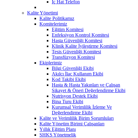
İç Hat Telefon
Kalite Yönetimi
Kalite Politikamız
Komitelerimiz
Eğitim Komitesi
Enfeksiyon Kontrol Komitesi
Hasta Güvenliği Komitesi
Klinik Kalite İyileştirme Komitesi
Tesis Güvenliği Komitesi
Transfüzyon Komitesi
Ekiplerimiz
Bilgi Güvenliği Ekibi
Akılcı İlaç Kullanım Ekibi
Kod Takibi Ekibi
Hasta & Hasta Yakınları ve Çalışan
Şikayet & Öneri Değerlendirme Ekibi
Nutrisyon Destek Ekibi
Bina Turu Ekibi
Kurumsal Verimlilik İzleme Ve
Değerlendirme Ekibi
Kalite ve Verimlilik Birim Sorumluları
Kalite Yönetim Birimi Çalışanları
Yıllık Eğitim Planı
SHKS Yönetmelik