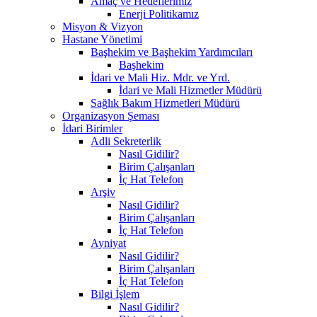
Amaç ve Hedeflerimiz
Enerji Politikamız
Misyon & Vizyon
Hastane Yönetimi
Başhekim ve Başhekim Yardımcıları
Başhekim
İdari ve Mali Hiz. Mdr. ve Yrd.
İdari ve Mali Hizmetler Müdürü
Sağlık Bakım Hizmetleri Müdürü
Organizasyon Şeması
İdari Birimler
Adli Sekreterlik
Nasıl Gidilir?
Birim Çalışanları
İç Hat Telefon
Arşiv
Nasıl Gidilir?
Birim Çalışanları
İç Hat Telefon
Ayniyat
Nasıl Gidilir?
Birim Çalışanları
İç Hat Telefon
Bilgi İşlem
Nasıl Gidilir?