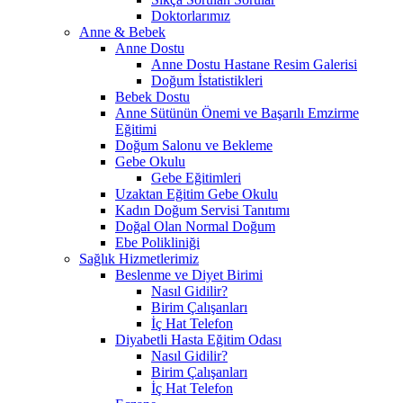
Doktorlarımız
Anne & Bebek
Anne Dostu
Anne Dostu Hastane Resim Galerisi
Doğum İstatistikleri
Bebek Dostu
Anne Sütünün Önemi ve Başarılı Emzirme
Eğitimi
Doğum Salonu ve Bekleme
Gebe Okulu
Gebe Eğitimleri
Uzaktan Eğitim Gebe Okulu
Kadın Doğum Servisi Tanıtımı
Doğal Olan Normal Doğum
Ebe Polikliniği
Sağlık Hizmetlerimiz
Beslenme ve Diyet Birimi
Nasıl Gidilir?
Birim Çalışanları
İç Hat Telefon
Diyabetli Hasta Eğitim Odası
Nasıl Gidilir?
Birim Çalışanları
İç Hat Telefon