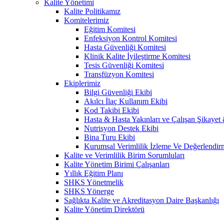
Kalite Yönetimi
Kalite Politikamız
Komitelerimiz
Eğitim Komitesi
Enfeksiyon Kontrol Komitesi
Hasta Güvenliği Komitesi
Klinik Kalite İyileştirme Komitesi
Tesis Güvenliği Komitesi
Transfüzyon Komitesi
Ekiplerimiz
Bilgi Güvenliği Ekibi
Akılcı İlaç Kullanım Ekibi
Kod Takibi Ekibi
Hasta & Hasta Yakınları ve Çalışan Şikayet
Nutrisyon Destek Ekibi
Bina Turu Ekibi
Kurumsal Verimlilik İzleme Ve Değerlendir
Kalite ve Verimlilik Birim Sorumluları
Kalite Yönetim Birimi Çalışanları
Yıllık Eğitim Planı
SHKS Yönetmelik
SHKS Yönerge
Sağlıkta Kalite ve Akreditasyon Daire Başkanlığı
Kalite Yönetim Direktörü