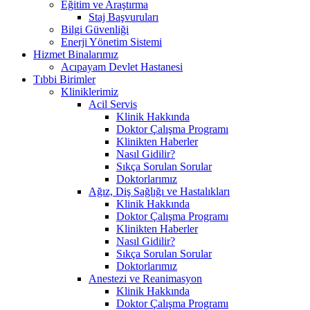
Eğitim ve Araştırma
Staj Başvuruları
Bilgi Güvenliği
Enerji Yönetim Sistemi
Hizmet Binalarımız
Acıpayam Devlet Hastanesi
Tıbbi Birimler
Kliniklerimiz
Acil Servis
Klinik Hakkında
Doktor Çalışma Programı
Klinikten Haberler
Nasıl Gidilir?
Sıkça Sorulan Sorular
Doktorlarımız
Ağız, Diş Sağlığı ve Hastalıkları
Klinik Hakkında
Doktor Çalışma Programı
Klinikten Haberler
Nasıl Gidilir?
Sıkça Sorulan Sorular
Doktorlarımız
Anestezi ve Reanimasyon
Klinik Hakkında
Doktor Çalışma Programı