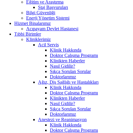
Eğitim ve Araştırma
Staj Başvuruları
Bilgi Güvenliği
Enerji Yönetim Sistemi
Hizmet Binalarımız
Acıpayam Devlet Hastanesi
Tıbbi Birimler
Kliniklerimiz
Acil Servis
Klinik Hakkında
Doktor Çalışma Programı
Klinikten Haberler
Nasıl Gidilir?
Sıkça Sorulan Sorular
Doktorlarımız
Ağız, Diş Sağlığı ve Hastalıkları
Klinik Hakkında
Doktor Çalışma Programı
Klinikten Haberler
Nasıl Gidilir?
Sıkça Sorulan Sorular
Doktorlarımız
Anestezi ve Reanimasyon
Klinik Hakkında
Doktor Çalışma Programı