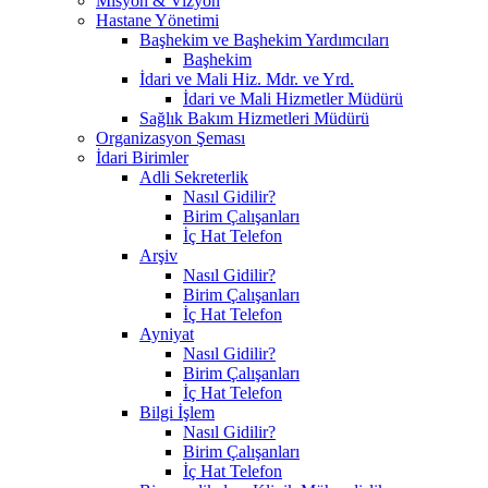
Misyon & Vizyon
Hastane Yönetimi
Başhekim ve Başhekim Yardımcıları
Başhekim
İdari ve Mali Hiz. Mdr. ve Yrd.
İdari ve Mali Hizmetler Müdürü
Sağlık Bakım Hizmetleri Müdürü
Organizasyon Şeması
İdari Birimler
Adli Sekreterlik
Nasıl Gidilir?
Birim Çalışanları
İç Hat Telefon
Arşiv
Nasıl Gidilir?
Birim Çalışanları
İç Hat Telefon
Ayniyat
Nasıl Gidilir?
Birim Çalışanları
İç Hat Telefon
Bilgi İşlem
Nasıl Gidilir?
Birim Çalışanları
İç Hat Telefon