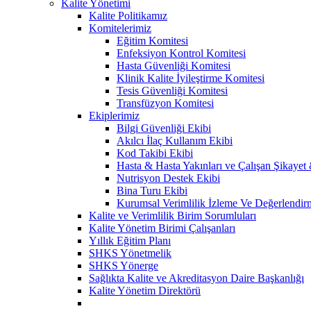
Kalite Yönetimi
Kalite Politikamız
Komitelerimiz
Eğitim Komitesi
Enfeksiyon Kontrol Komitesi
Hasta Güvenliği Komitesi
Klinik Kalite İyileştirme Komitesi
Tesis Güvenliği Komitesi
Transfüzyon Komitesi
Ekiplerimiz
Bilgi Güvenliği Ekibi
Akılcı İlaç Kullanım Ekibi
Kod Takibi Ekibi
Hasta & Hasta Yakınları ve Çalışan Şikayet
Nutrisyon Destek Ekibi
Bina Turu Ekibi
Kurumsal Verimlilik İzleme Ve Değerlendir
Kalite ve Verimlilik Birim Sorumluları
Kalite Yönetim Birimi Çalışanları
Yıllık Eğitim Planı
SHKS Yönetmelik
SHKS Yönerge
Sağlıkta Kalite ve Akreditasyon Daire Başkanlığı
Kalite Yönetim Direktörü