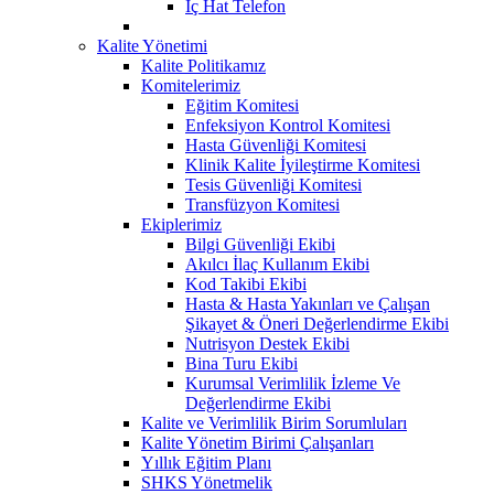
İç Hat Telefon
Kalite Yönetimi
Kalite Politikamız
Komitelerimiz
Eğitim Komitesi
Enfeksiyon Kontrol Komitesi
Hasta Güvenliği Komitesi
Klinik Kalite İyileştirme Komitesi
Tesis Güvenliği Komitesi
Transfüzyon Komitesi
Ekiplerimiz
Bilgi Güvenliği Ekibi
Akılcı İlaç Kullanım Ekibi
Kod Takibi Ekibi
Hasta & Hasta Yakınları ve Çalışan
Şikayet & Öneri Değerlendirme Ekibi
Nutrisyon Destek Ekibi
Bina Turu Ekibi
Kurumsal Verimlilik İzleme Ve
Değerlendirme Ekibi
Kalite ve Verimlilik Birim Sorumluları
Kalite Yönetim Birimi Çalışanları
Yıllık Eğitim Planı
SHKS Yönetmelik