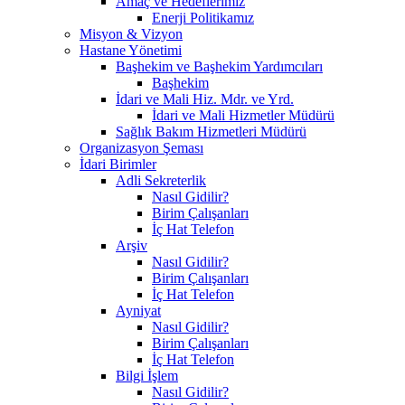
Amaç ve Hedeflerimiz
Enerji Politikamız
Misyon & Vizyon
Hastane Yönetimi
Başhekim ve Başhekim Yardımcıları
Başhekim
İdari ve Mali Hiz. Mdr. ve Yrd.
İdari ve Mali Hizmetler Müdürü
Sağlık Bakım Hizmetleri Müdürü
Organizasyon Şeması
İdari Birimler
Adli Sekreterlik
Nasıl Gidilir?
Birim Çalışanları
İç Hat Telefon
Arşiv
Nasıl Gidilir?
Birim Çalışanları
İç Hat Telefon
Ayniyat
Nasıl Gidilir?
Birim Çalışanları
İç Hat Telefon
Bilgi İşlem
Nasıl Gidilir?