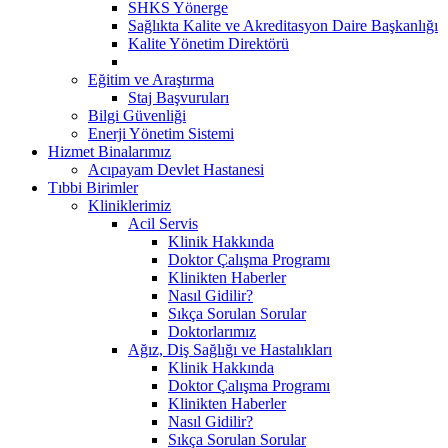
SHKS Yönerge
Sağlıkta Kalite ve Akreditasyon Daire Başkanlığı
Kalite Yönetim Direktörü
Eğitim ve Araştırma
Staj Başvuruları
Bilgi Güvenliği
Enerji Yönetim Sistemi
Hizmet Binalarımız
Acıpayam Devlet Hastanesi
Tıbbi Birimler
Kliniklerimiz
Acil Servis
Klinik Hakkında
Doktor Çalışma Programı
Klinikten Haberler
Nasıl Gidilir?
Sıkça Sorulan Sorular
Doktorlarımız
Ağız, Diş Sağlığı ve Hastalıkları
Klinik Hakkında
Doktor Çalışma Programı
Klinikten Haberler
Nasıl Gidilir?
Sıkça Sorulan Sorular