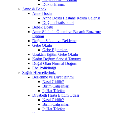
Doktorlarımız
Anne & Bebek
Anne Dostu
Anne Dostu Hastane Resim Galerisi
Doğum İstatistikleri
Bebek Dostu
Anne Sütünün Önemi ve Başarılı Emzirme
Eğitimi
Doğum Salonu ve Bekleme
Gebe Okulu
Gebe Eğitimleri
Uzaktan Eğitim Gebe Okulu
Kadın Doğum Servisi Tanıtımı
Doğal Olan Normal Doğum
Ebe Polikliniği
Sağlık Hizmetlerimiz
Beslenme ve Diyet Birimi
Nasıl Gidilir?
Birim Çalışanları
İç Hat Telefon
Diyabetli Hasta Eğitim Odası
Nasıl Gidilir?
Birim Çalışanları
İç Hat Telefon