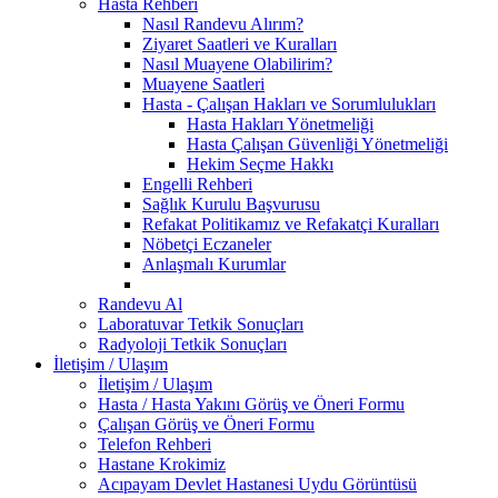
Hasta Rehberi
Nasıl Randevu Alırım?
Ziyaret Saatleri ve Kuralları
Nasıl Muayene Olabilirim?
Muayene Saatleri
Hasta - Çalışan Hakları ve Sorumlulukları
Hasta Hakları Yönetmeliği
Hasta Çalışan Güvenliği Yönetmeliği
Hekim Seçme Hakkı
Engelli Rehberi
Sağlık Kurulu Başvurusu
Refakat Politikamız ve Refakatçi Kuralları
Nöbetçi Eczaneler
Anlaşmalı Kurumlar
Randevu Al
Laboratuvar Tetkik Sonuçları
Radyoloji Tetkik Sonuçları
İletişim / Ulaşım
İletişim / Ulaşım
Hasta / Hasta Yakını Görüş ve Öneri Formu
Çalışan Görüş ve Öneri Formu
Telefon Rehberi
Hastane Krokimiz
Acıpayam Devlet Hastanesi Uydu Görüntüsü