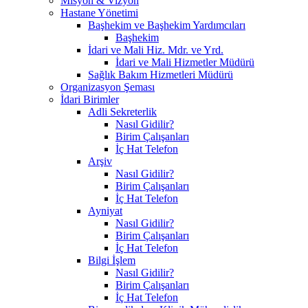
Misyon & Vizyon
Hastane Yönetimi
Başhekim ve Başhekim Yardımcıları
Başhekim
İdari ve Mali Hiz. Mdr. ve Yrd.
İdari ve Mali Hizmetler Müdürü
Sağlık Bakım Hizmetleri Müdürü
Organizasyon Şeması
İdari Birimler
Adli Sekreterlik
Nasıl Gidilir?
Birim Çalışanları
İç Hat Telefon
Arşiv
Nasıl Gidilir?
Birim Çalışanları
İç Hat Telefon
Ayniyat
Nasıl Gidilir?
Birim Çalışanları
İç Hat Telefon
Bilgi İşlem
Nasıl Gidilir?
Birim Çalışanları
İç Hat Telefon