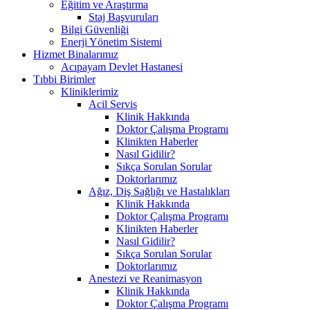
Eğitim ve Araştırma
Staj Başvuruları
Bilgi Güvenliği
Enerji Yönetim Sistemi
Hizmet Binalarımız
Acıpayam Devlet Hastanesi
Tıbbi Birimler
Kliniklerimiz
Acil Servis
Klinik Hakkında
Doktor Çalışma Programı
Klinikten Haberler
Nasıl Gidilir?
Sıkça Sorulan Sorular
Doktorlarımız
Ağız, Diş Sağlığı ve Hastalıkları
Klinik Hakkında
Doktor Çalışma Programı
Klinikten Haberler
Nasıl Gidilir?
Sıkça Sorulan Sorular
Doktorlarımız
Anestezi ve Reanimasyon
Klinik Hakkında
Doktor Çalışma Programı