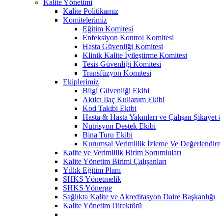
Kalite Yönetimi
Kalite Politikamız
Komitelerimiz
Eğitim Komitesi
Enfeksiyon Kontrol Komitesi
Hasta Güvenliği Komitesi
Klinik Kalite İyileştirme Komitesi
Tesis Güvenliği Komitesi
Transfüzyon Komitesi
Ekiplerimiz
Bilgi Güvenliği Ekibi
Akılcı İlaç Kullanım Ekibi
Kod Takibi Ekibi
Hasta & Hasta Yakınları ve Çalışan Şikayet
Nutrisyon Destek Ekibi
Bina Turu Ekibi
Kurumsal Verimlilik İzleme Ve Değerlendir
Kalite ve Verimlilik Birim Sorumluları
Kalite Yönetim Birimi Çalışanları
Yıllık Eğitim Planı
SHKS Yönetmelik
SHKS Yönerge
Sağlıkta Kalite ve Akreditasyon Daire Başkanlığı
Kalite Yönetim Direktörü